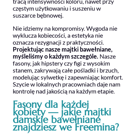
tracą intensywności koloru, nawet przy
częstym użytkowaniu i suszeniu w
suszarce bębnowej.
Nie idziemy na kompromisy. Wygoda nie
wyklucza kobiecości, a estetyka nie
oznacza rezygnacji z praktyczności.
Projektując nasze majtki bawełniane,
myśleliśmy o każdym szczególe.
Nasze
fasony, jak hipstery czy figi z wysokim
stanem, zakrywają całe pośladki i brzuch,
modelując sylwetkę i zapewniając komfort.
Szycie w lokalnych pracowniach daje nam
kontrolę nad jakością na każdym etapie.
Fasony dla każdej
kobiety — jakie majtki
damskie bawełniane
znajdziesz we Freemina?