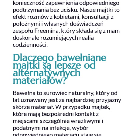
konieczność zapewnienia odpowiedniego
podtrzymania bez ucisku. Nasze majtki to
efekt rozmów z kobietami, konsultacji z
położnymi i własnych doświadczeń
zespołu Freemina, który składa się z mam
doskonale rozumiejących realia
codzienności.
Dlaczego bawełniane
majtki są lepsze od
alternatywnych
materiałów?
Bawełna to surowiec naturalny, który od
lat uznawany jest za najbardziej przyjazny
skórze materiał. W przypadku majtek,
które mają bezpośredni kontakt z
miejscami szczególnie wrażliwymi i
podatnymi na infekcje, wybór
odpowiedniego materiału staje się