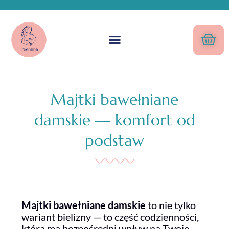
Majtki bawełniane
damskie — komfort od
podstaw
Majtki bawełniane damskie
to nie tylko
wariant bielizny — to część codzienności,
która ma bezpośredni wpływ na Twoje