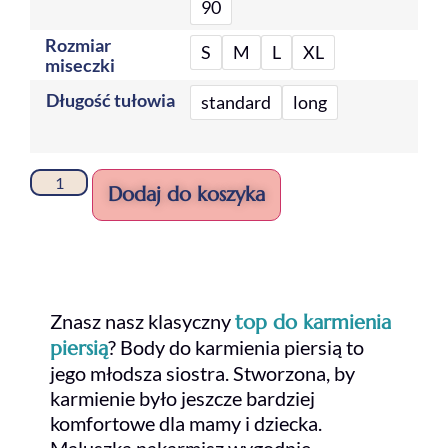
90
Rozmiar
S
M
L
XL
miseczki
Długość tułowia
standard
long
Dodaj do koszyka
Znasz nasz klasyczny
top do karmienia
? Body do karmienia piersią to
piersią
jego młodsza siostra. Stworzona, by
karmienie było jeszcze bardziej
komfortowe dla mamy i dziecka.
Maluszka nakarmisz wygodnie,